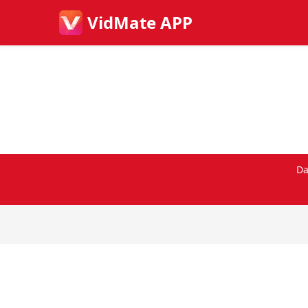
VidMate APP
Da