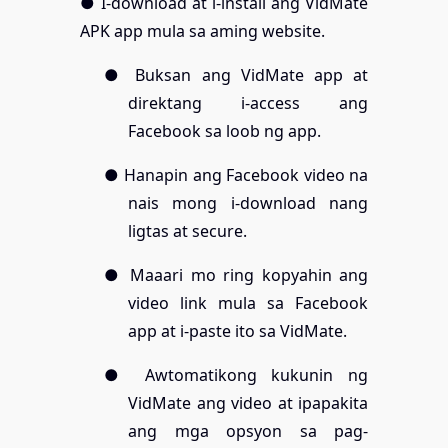
● I-download at i-install ang VidMate
APK app mula sa aming website.
● Buksan ang VidMate app at
direktang i-access ang
Facebook sa loob ng app.
● Hanapin ang Facebook video na
nais mong i-download nang
ligtas at secure.
● Maaari mo ring kopyahin ang
video link mula sa Facebook
app at i-paste ito sa VidMate.
● Awtomatikong kukunin ng
VidMate ang video at ipapakita
ang mga opsyon sa pag-