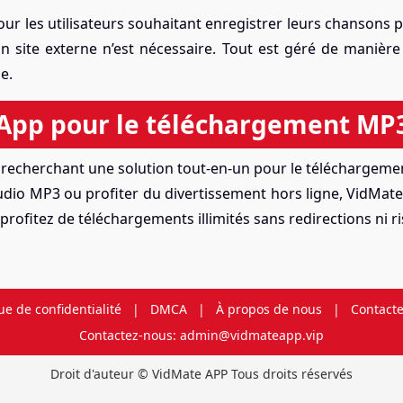
pour les utilisateurs souhaitant enregistrer leurs chansons
site externe n’est nécessaire. Tout est géré de manière s
e.
App pour le téléchargement MP3
d recherchant une solution tout-en-un pour le téléchargeme
audio MP3 ou profiter du divertissement hors ligne, VidMate
t profitez de téléchargements illimités sans redirections ni r
ue de confidentialité
|
DMCA
|
À propos de nous
|
Contact
Contactez-nous: admin@vidmateapp.vip
Droit d'auteur © VidMate APP Tous droits réservés