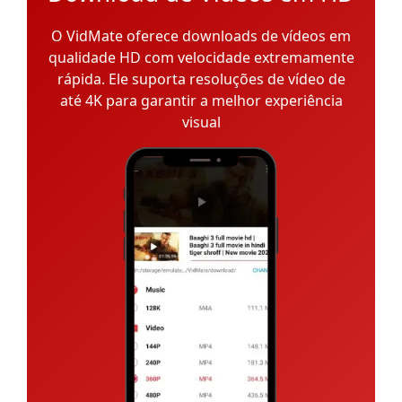
O VidMate oferece downloads de vídeos em
qualidade HD com velocidade extremamente
rápida. Ele suporta resoluções de vídeo de
até 4K para garantir a melhor experiência
visual